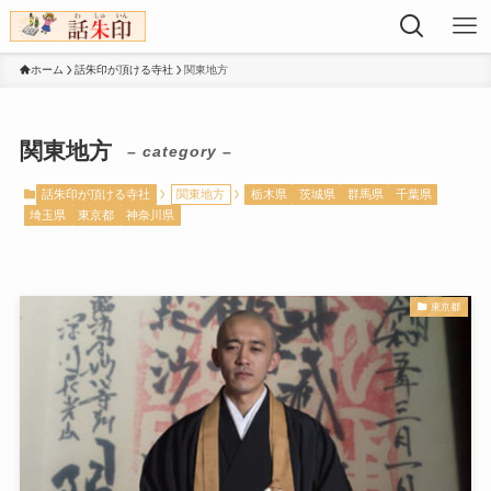
ホーム
話朱印が頂ける寺社
関東地方
関東地方
– category –
話朱印が頂ける寺社
関東地方
栃木県
茨城県
群馬県
千葉県
埼玉県
東京都
神奈川県
東京都